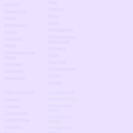
Орел
Иркутск
Оренбург
Йошкар-Ола
Пенза
Казань
Пермь
Калининград
Петрозаводск
Калуга
Петропавловск-
Кемерово
Камчатский
Киров
Подольск
Комсомольск-на-
Псков
Амуре
Пятигорск
Кострома
Ростов-на-Дону
Краснодар
Рязань
Красноярск
Самара
Санкт-Петербург
Алтайский край
Амурская область
Саранск
Архангельская
Саратов
область
Севастополь
Астраханская
Симферополь
область
Смоленск
Белгородская
область