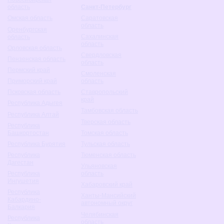
Санкт-Петербург
область
Саратовская
Омская область
область
Оренбургская
Сахалинская
область
область
Орловская область
Свердловская
Пензенская область
область
Пермский край
Смоленская
Приморский край
область
Псковская область
Ставропольский
край
Республика Адыгея
Тамбовская область
Республика Алтай
Тверская область
Республика
Башкортостан
Томская область
Республика Бурятия
Тульская область
Республика
Тюменская область
Дагестан
Ульяновская
Республика
область
Ингушетия
Хабаровский край
Республика
Ханты-Мансийский
Кабардино-
автономный округ
Балкария
Челябинская
Республика
область