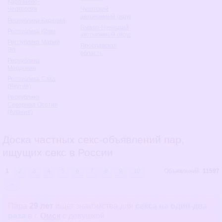
Карачаево-
Чукотский
Черкессия
автономный округ
Республика Карелия
Ямало-Ненецкий
Республика Коми
автономный округ
Республика Марий
Ярославская
Эл
область
Республика
Мордовия
Республика Саха
(Якутия)
Республика
Северная Осетия
(Алания)
Доска частных секс-объявлений пар,
ищущих секс в России
1
2
3
4
5
6
7
8
9
10
Объявлений:
11597
→
Пара
29 лет
ищет знакомства
для
секса на один-два
раза
в г.
Омск
с девушкой