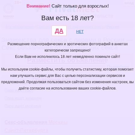
18+
вход
Внимание!
Сайт только для взрослых!
знакомства без обязательств
меню
Вам есть 18 лет?
Все объявления
/
Секс объявления от пар ищущих секса
/
Россия
ДА
НЕТ
Знакомства для секса с парами в России —
Размещение порнографических и эротических фотографий в анкетах
Секс объявления от пар ищущих секса
категорически запрещено!
Если Вам не исполнилось 18 лет немедленно покиньте сайт!
Разместить объявление
Подробнее
Мы используем cookie-файлы, чтобы получить статистику, которая помогает
нам улучшить сервис для Вас с целью персонализации сервисов и
Объявления пар:
предложений. Продолжая пользоваться сайтом без изменения настроек, вы
даёте согласие на использование ваших cookie-файлов.
Пара ищет пару
Пара ищет женщину
Пара ищет мужчину
Секс-объявления
Москвы
Санкт-Петербурга