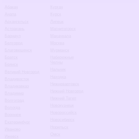
Абакан
Курган
Анапа
Курск
Архангельск
Липецк
Астрахань
Магнитогорск
Барнаул
Махачкала
Белгород
Москва
Благовещенск
Мурманск
Братск
Набережные
Челны
Брянск
Нальчик
Великий Новгород
Находка
Владивосток
Нижневартовск
Владикавказ
Нижний Новгород
Владимир
Нижний Тагил
Волгоград
Новокузнецк
Вологда
Новороссийск
Воронеж
Новосибирск
Екатеринбург
Норильск
Иваново
Омск
Ижевск