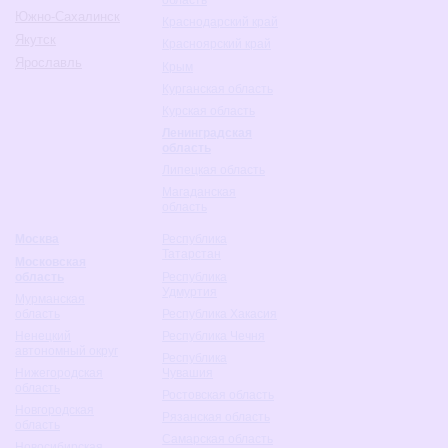
область
Южно-Сахалинск
Краснодарский край
Якутск
Красноярский край
Ярославль
Крым
Курганская область
Курская область
Ленинградская
область
Липецкая область
Магаданская
область
Москва
Республика
Татарстан
Московская
область
Республика
Удмуртия
Мурманская
область
Республика Хакасия
Ненецкий
Республика Чечня
автономный округ
Республика
Нижегородская
Чувашия
область
Ростовская область
Новгородская
Рязанская область
область
Самарская область
Новосибирская