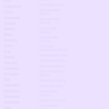
Сочи
Брянская область
Ставрополь
Владимирская
Сургут
область
Сыктывкар
Волгоградская
область
Таганрог
Вологодская
Тамбов
область
Тверь
Воронежская
Тольятти
область
Томск
Еврейская
автономная область
Тула
Забайкальский край
Тюмень
Ивановская область
Улан-Удэ
Иркутская область
Ульяновск
Калининградская
Уссурийск
область
Уфа
Калужская область
Хабаровск
Камчатский край
Чебоксары
Кемеровская
область
Челябинск
Кировская область
Череповец
Костромская
Чита