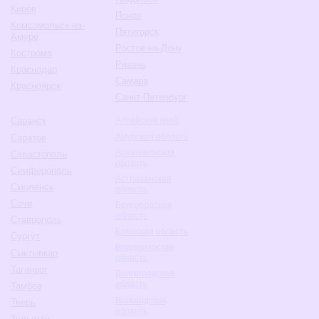
Киров
Псков
Комсомольск-на-
Пятигорск
Амуре
Ростов-на-Дону
Кострома
Рязань
Краснодар
Самара
Красноярск
Санкт-Петербург
Саранск
Алтайский край
Амурская область
Саратов
Архангельская
Севастополь
область
Симферополь
Астраханская
Смоленск
область
Сочи
Белгородская
область
Ставрополь
Брянская область
Сургут
Владимирская
Сыктывкар
область
Таганрог
Волгоградская
область
Тамбов
Вологодская
Тверь
область
Тольятти