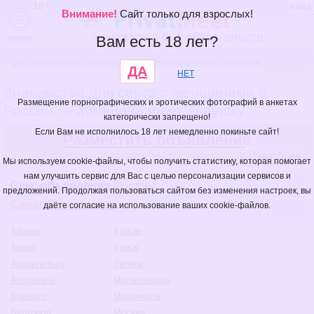
18+
вход
Внимание!
Сайт только для взрослых!
знакомства без обязательств
меню
Вам есть 18 лет?
Все объявления
/
Женщина ищет девушку для секса
/
Россия
ДА
НЕТ
Знакомства для секса с женщинами в
Размещение порнографических и эротических фотографий в анкетах
России — Женщина ищет девушку
категорически запрещено!
Если Вам не исполнилось 18 лет немедленно покиньте сайт!
Разместить объявление
Подробнее
Мы используем cookie-файлы, чтобы получить статистику, которая помогает
нам улучшить сервис для Вас с целью персонализации сервисов и
Секс-объявления
Москвы
предложений. Продолжая пользоваться сайтом без изменения настроек, вы
Санкт-Петербурга
даёте согласие на использование ваших cookie-файлов.
Абакан
Курган
Анапа
Курск
Архангельск
Липецк
Астрахань
Магнитогорск
Барнаул
Махачкала
Белгород
Москва