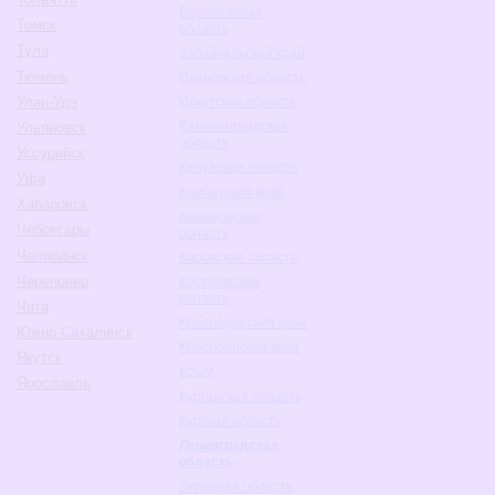
Воронежская
Томск
область
Тула
Забайкальский край
Тюмень
Ивановская область
Улан-Удэ
Иркутская область
Калининградская
Ульяновск
область
Уссурийск
Калужская область
Уфа
Камчатский край
Хабаровск
Кемеровская
Чебоксары
область
Челябинск
Кировская область
Череповец
Костромская
область
Чита
Краснодарский край
Южно-Сахалинск
Красноярский край
Якутск
Крым
Ярославль
Курганская область
Курская область
Ленинградская
область
Липецкая область