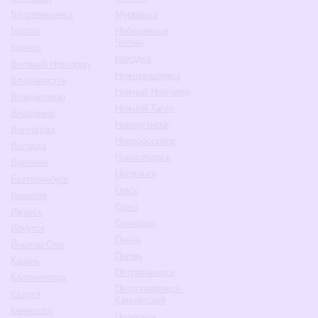
Благовещенск
Мурманск
Братск
Набережные
Челны
Брянск
Находка
Великий Новгород
Нижневартовск
Владивосток
Нижний Новгород
Владикавказ
Нижний Тагил
Владимир
Новокузнецк
Волгоград
Новороссийск
Вологда
Новосибирск
Воронеж
Норильск
Екатеринбург
Омск
Иваново
Орел
Ижевск
Оренбург
Иркутск
Пенза
Йошкар-Ола
Пермь
Казань
Петрозаводск
Калининград
Петропавловск-
Калуга
Камчатский
Кемерово
Подольск