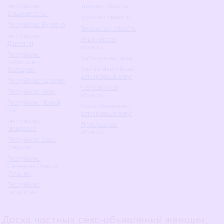
Республика
Томская область
Башкортостан
Тульская область
Республика Бурятия
Тюменская область
Республика
Ульяновская
Дагестан
область
Республика
Хабаровский край
Кабардино-
Ханты-Мансийский
Балкария
автономный округ
Республика Карелия
Челябинская
Республика Коми
область
Республика Марий
Ямало-Ненецкий
Эл
автономный округ
Республика
Ярославская
Мордовия
область
Республика Саха
(Якутия)
Республика
Северная Осетия
(Алания)
Республика
Татарстан
Доска частных секс-объявлений женщин,