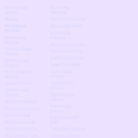
Магаданская
Республика
область
Удмуртия
Москва
Республика Хакасия
Московская
Республика Чечня
область
Республика
Мурманская
Чувашия
область
Ростовская область
Нижегородская
Рязанская область
область
Самарская область
Новгородская
Санкт-Петербург
область
Саратовская
Новосибирская
область
область
Сахалинская
Омская область
область
Оренбургская
Свердловская
область
область
Орловская область
Смоленская
Пензенская область
область
Пермский край
Ставропольский
Приморский край
край
Псковская область
Тамбовская область
Республика Адыгея
Тверская область