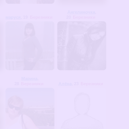
Ангелиночка
,
маруся
, 19
Березники
20
Березники
Марина
,
28
Березники
Алёна
, 23
Березники