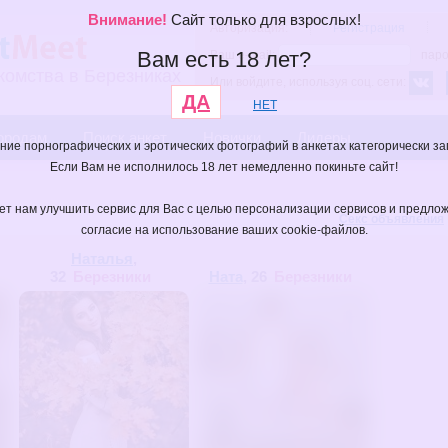
Внимание!
Сайт только для взрослых!
Авторизация:
Регистрация
Вам есть 18 лет?
Ваш e-mail:
паро
комства в Березниках
Или войдите, используя соц. сети:
ДА
НЕТ
городам
Поиск анкет
Новички
Лидеры
ие порнографических и эротических фотографий в анкетах категорически з
Если Вам не исполнилось 18 лет немедленно покиньте сайт!
ает нам улучшить сервис для Вас с целью персонализации сервисов и предло
Секс объявления
согласие на использование ваших cookie-файлов.
Наталья
,
32
Березники
Ната
, 26
Березники